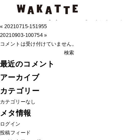
D-Gripシステム
D-
2021年8月26日
Category -
コメントを受け付けていません
Grip
« 20210715-151955
シ
20210903-100754 »
ス
コメントは受け付けていません。
検
テ
索:
ム
最近のコメント
は
アーカイブ
カテゴリー
カテゴリーなし
メタ情報
ログイン
投稿フィード