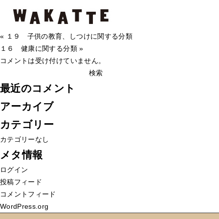
１８ その他の特徴
１
2020年6月9日
Category -
コメントを受け付けていません
８
« １９ 子供の教育、しつけに関する分類
そ
１６ 健康に関する分類 »
の
コメントは受け付けていません。
検
他
索:
の
最近のコメント
特
アーカイブ
徴
は
カテゴリー
カテゴリーなし
メタ情報
ログイン
投稿フィード
コメントフィード
WordPress.org