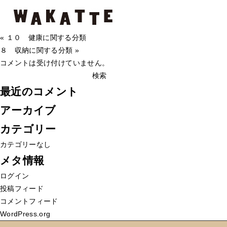
９ 家事に関する分類
９
2020年6月9日
Category -
コメントを受け付けていません
家
« １０ 健康に関する分類
事
８ 収納に関する分類 »
に
コメントは受け付けていません。
検
関
索:
す
最近のコメント
る
アーカイブ
分
類
カテゴリー
は
カテゴリーなし
メタ情報
ログイン
投稿フィード
コメントフィード
WordPress.org