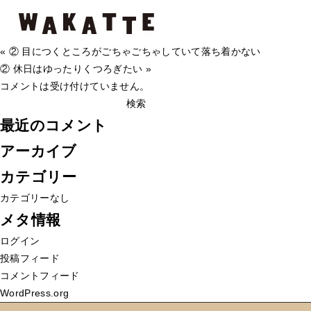
② 家に仕事を持ち帰ることもある
②
2020年6月9日
Category -
コメントを受け付けていません
家
« ② 目につくところがごちゃごちゃしていて落ち着かない
に
② 休日はゆったりくつろぎたい »
仕
コメントは受け付けていません。
検
事
索:
を
最近のコメント
持
アーカイブ
ち
帰
カテゴリー
る
カテゴリーなし
こ
メタ情報
と
ログイン
も
投稿フィード
あ
コメントフィード
る
WordPress.org
は