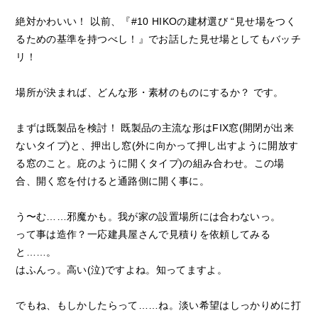
絶対かわいい！ 以前、『#10 HIKOの建材選び “見せ場をつく
るための基準を持つべし！』でお話した見せ場としてもバッチ
リ！
場所が決まれば、どんな形・素材のものにするか？ です。
まずは既製品を検討！ 既製品の主流な形はFIX窓(開閉が出来
ないタイプ)と、押出し窓(外に向かって押し出すように開放す
る窓のこと。庇のように開くタイプ)の組み合わせ。この場
合、開く窓を付けると通路側に開く事に。
う〜む……邪魔かも。我が家の設置場所には合わないっ。
って事は造作？一応建具屋さんで見積りを依頼してみる
と……。
はふんっ。高い(泣)ですよね。知ってますよ。
でもね、もしかしたらって……ね。淡い希望はしっかりめに打